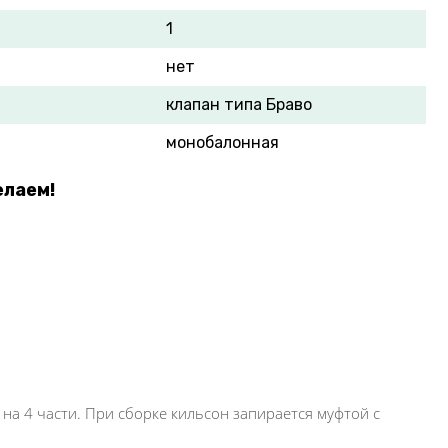
1
нет
клапан типа Браво
монобалонная
елаем!
 на 4 части. При сборке кильсон запирается муфтой с