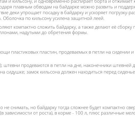
ртам и кильсону, и одновременно распирает борта и отжимает 
годаря плавным обводам на байдарке можно развить и поддер
твие деки упрощает посадку в байдарку и ускоряет погрузку-раз
. Оболочка по кильсону усилена защитной леей.
ляют компактно сложить байдарку, а также делают её сборку 
аллонами, надутыми до обретения формы.
мощи пластиковых пластин, продеваемых в петли на сидении и 
; штевни продеваются в петли на дне, наконечники штевней д
 на сидушке; замок кильсона должен находиться перед сиденье
 не снимать, но байдарку тогда сложнее будет компактно сверн
 зависимости от роста), в корме - 100 л, плюс различные мело