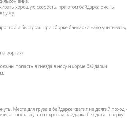
кильсон вниз.
живать хорошую скорость, при этом байдарка очень
грузку.
простой и быстрой. При сборке байдарки надо учитывать,
на бортах)
олжны попасть в гнезда в носу и корме байдарки
м.
уть. Места для груза в байдарке хватит на долгий поход -
чи, а поскольку это открытая байдарка без деки - сверху