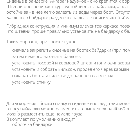
Сиденье в байдарке "Ангара" надувное - оно крепится к бо
Штевни обеспечивают курсоустойчивость байдарки, а бла
остойчива - в неё легко залезть из воды через борт. Отсутс
Баллоны в байдарке разделены на два независимых объёма
Гибридная конструкция и минимум элементов каркаса позво
что штевни проще правильно установить на байдарку с б
Таким образом, при сборке нужно
сначала закрепить сиденье на бортах байдарки (при по
затем немного накачать баллоны
установить носовой и кормовой штевни (они одинаковы)
установить и собрать кильсон, продев его через карман
накачать борта и сиденье до рабочего давления
установить спинку
Для ускорения сборки спинку и сиденье впоследствии можно
в носу байдарки можно разместить гермомешок на 40-60 л (в
можно разместить еще немало груза.
В комплект по умолчанию входит
оболочка байдарки